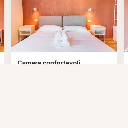
Camere confortevoli
Spazi pensati per offrirti relax, comodità e
un’esperienza di soggiorno piacevole.