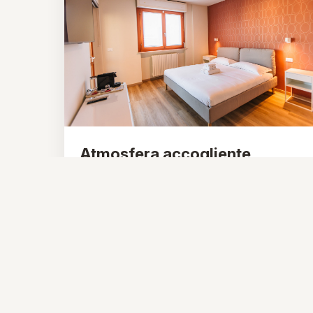
Atmosfera accogliente
Ambienti curati, caldi e rilassanti per un
soggiorno piacevole in ogni periodo
dell’anno.