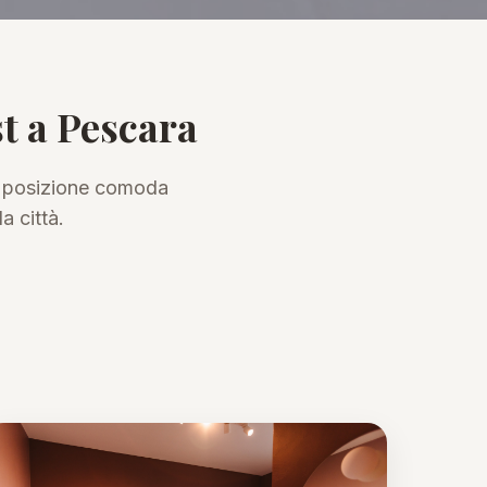
t a Pescara
na posizione comoda
a città.