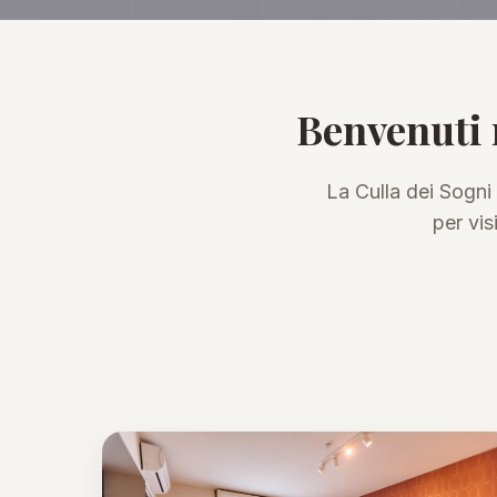
Benvenuti 
La Culla dei Sogni
per vis
I punti di forza della 